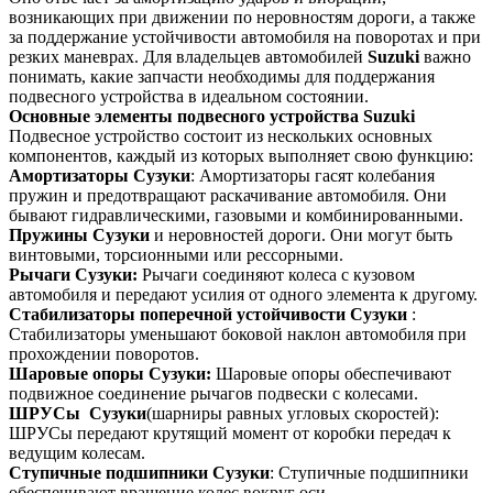
возникающих при движении по неровностям дороги, а также
за поддержание устойчивости автомобиля на поворотах и при
резких маневрах. Для владельцев автомобилей
Suzuki
важно
понимать, какие запчасти необходимы для поддержания
подвесного устройства в идеальном состоянии.
Основные элементы подвесного устройства Suzuki
Подвесное устройство состоит из нескольких основных
компонентов, каждый из которых выполняет свою функцию:
Амортизаторы Сузуки
: Амортизаторы гасят колебания
пружин и предотвращают раскачивание автомобиля. Они
бывают гидравлическими, газовыми и комбинированными.
Пружины Сузуки
и неровностей дороги. Они могут быть
винтовыми, торсионными или рессорными.
Рычаги Сузуки:
Рычаги соединяют колеса с кузовом
автомобиля и передают усилия от одного элемента к другому.
Стабилизаторы поперечной устойчивости Сузуки
:
Стабилизаторы уменьшают боковой наклон автомобиля при
прохождении поворотов.
Шаровые опоры Сузуки:
Шаровые опоры обеспечивают
подвижное соединение рычагов подвески с колесами.
ШРУСы Сузуки
(шарниры равных угловых скоростей):
ШРУСы передают крутящий момент от коробки передач к
ведущим колесам.
Ступичные подшипники Сузуки
: Ступичные подшипники
обеспечивают вращение колес вокруг оси.