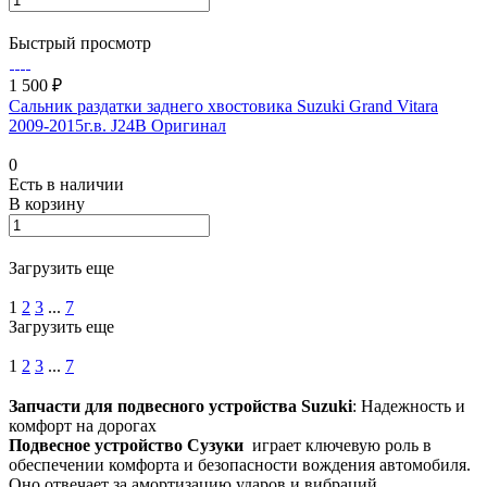
Быстрый просмотр
1 500 ₽
Сальник раздатки заднего хвостовика Suzuki Grand Vitara
2009-2015г.в. J24B Оригинал
0
Есть в наличии
В корзину
Загрузить еще
1
2
3
...
7
Загрузить еще
1
2
3
...
7
Запчасти для подвесного устройства Suzuki
: Надежность и
комфорт на дорогах
Подвесное устройство Сузуки
играет ключевую роль в
обеспечении комфорта и безопасности вождения автомобиля.
Оно отвечает за амортизацию ударов и вибраций,